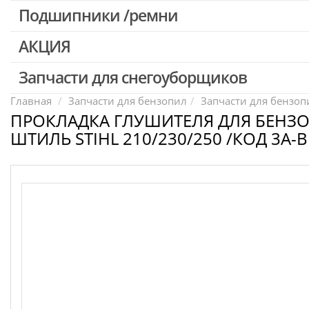
Патроны для шуруповертов / перфораторов
Подшипники /ремни
Выключатели, переключатели
АКЦИЯ
Запчасти для перфораторов и отбойных молотков
Запчасти для УШМ (болгарок)
Запчасти для снегоуборщиков
Скидка 50%
Запчасти для электроинструмента другие
Главная
Запчасти для бензопил
Запчасти для бензопи
ПРОКЛАДКА ГЛУШИТЕЛЯ ДЛЯ БЕНЗ
Конденсаторы
ШТИЛЬ STIHL 210/230/250 /КОД 3A-B
Якоря, статоры
Аккумуляторы, зарядные устройства
Щётки, щёточные узлы
Ремни для электроинструмента