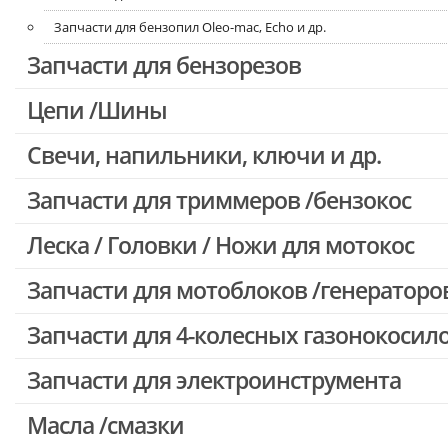
Запчасти для бензопил Oleo-mac, Echo и др.
Запчасти для бензорезов
Цепи /Шины
Свечи, напильники, ключи и др.
Запчасти для триммеров /бензокос
Леска / Головки / Ножи для мотокос
Запчасти для Китайских триммеров
Запчасти для мотокос Stihl /Husqvarna /Oleo-mac /Echo и др.
Запчасти для мотоблоков /генераторо
Запчасти для 4-колесных газонокосил
Запчасти для электроинструмента
Масла /смазки
Двигатели, редукторы для шуруповертов