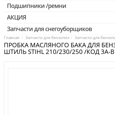
Патроны для шуруповертов / перфораторов
Подшипники /ремни
Выключатели, переключатели
АКЦИЯ
Запчасти для перфораторов и отбойных молотков
Запчасти для УШМ (болгарок)
Запчасти для снегоуборщиков
Скидка 50%
Запчасти для электроинструмента другие
Главная
Запчасти для бензопил
Запчасти для бензопи
ПРОБКА МАСЛЯНОГО БАКА ДЛЯ БЕ
Конденсаторы
ШТИЛЬ STIHL 210/230/250 /КОД 3A-B
Якоря, статоры
Аккумуляторы, зарядные устройства
Щётки, щёточные узлы
Ремни для электроинструмента