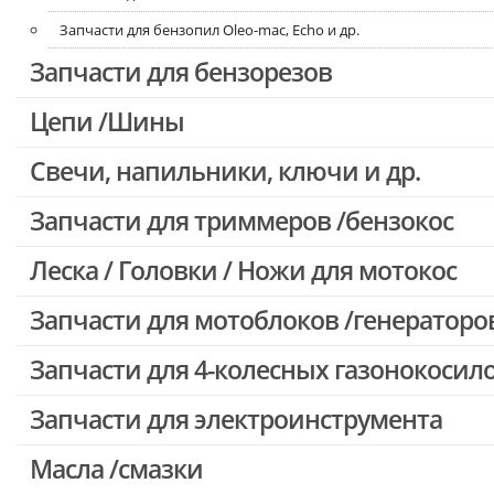
Запчасти для бензопил Oleo-mac, Echo и др.
Запчасти для бензорезов
Цепи /Шины
Свечи, напильники, ключи и др.
Запчасти для триммеров /бензокос
Леска / Головки / Ножи для мотокос
Запчасти для Китайских триммеров
Запчасти для мотокос Stihl /Husqvarna /Oleo-mac /Echo и др.
Запчасти для мотоблоков /генераторо
Запчасти для 4-колесных газонокосил
Запчасти для электроинструмента
Масла /смазки
Двигатели, редукторы для шуруповертов