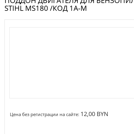
ПОДДОН ДВИГАТЕЛЯ ДЛЯ БЕНЗОПИ
Запчасти для электроинструмента другие
STIHL MS180 /КОД 1A-M
Конденсаторы
Якоря, статоры
Аккумуляторы, зарядные устройства
Щётки, щёточные узлы
Ремни для электроинструмента
12,00 BYN
Цена без регистрации на сайте: