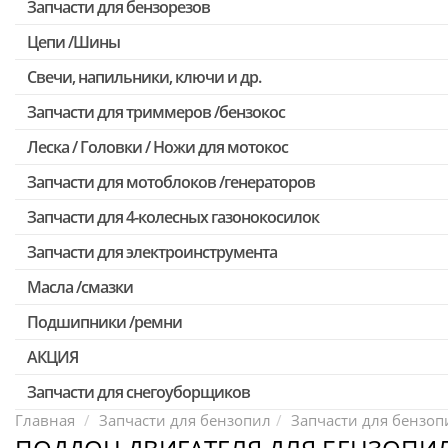
Запчасти для бензорезов
Цепи /Шины
Свечи, напильники, ключи и др.
Запчасти для триммеров /бензокос
Леска / Головки / Ножи для мотокос
Запчасти для Китайских триммеров
Запчасти для мотокос Stihl /Husqvarna /Oleo-mac /Echo и др.
Запчасти для мотоблоков /генераторов
Запчасти для 4-колесных газонокосилок
Запчасти для электроинструмента
Масла /смазки
Двигатели, редукторы для шуруповертов
Патроны для шуруповертов / перфораторов
Подшипники /ремни
Выключатели, переключатели
АКЦИЯ
Запчасти для перфораторов и отбойных молотков
Запчасти для снегоуборщиков
Скидка 50%
Запчасти для УШМ (болгарок)
Главная
Запчасти для бензопил
Запчасти для бензопи