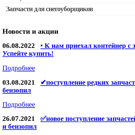
Запчасти для перфораторов и отбойных молотков
Запчасти для снегоуборщиков
Скидка 50%
Запчасти для УШМ (болгарок)
Запчасти для электроинструмента другие
Новости и акции
Конденсаторы
Якоря, статоры
06.08.2022
• К нам приехал контейнер с 
Аккумуляторы, зарядные устройства
Успейте купить!
Щётки, щёточные узлы
Подробнее
Ремни для электроинструмента
03.08.2021
✔поступление редких запчаст
бензопил
Подробнее
26.07.2021
✅новое поступление запчасте
и бензопил