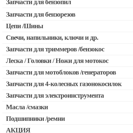
Запчасти для бензопил
Запчасти для бензорезов
Запчасти для бензопил Stihl
Запчасти для бензопил Husqvarna, Partner
Цепи /Шины
Запчасти для Китайских бензопил
Свечи, напильники, ключи и др.
Запчасти для бензопил Oleo-mac, Echo и др.
Запчасти для триммеров /бензокос
Леска / Головки / Ножи для мотокос
Запчасти для Китайских триммеров
Запчасти для мотокос Stihl /Husqvarna /Oleo-mac /Echo и др
Запчасти для мотоблоков /генераторов
Запчасти для 4-колесных газонокосилок
Запчасти для электроинструмента
Масла /смазки
Двигатели, редукторы для шуруповертов
Патроны для шуруповертов / перфораторов
Подшипники /ремни
Выключатели, переключатели
АКЦИЯ