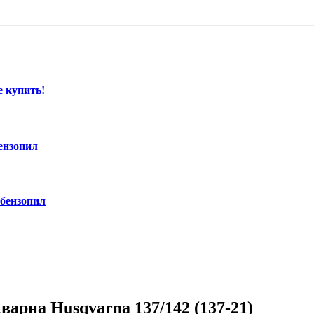
е купить!
ензопил
 бензопил
арна Husqvarna 137/142 (137-21)