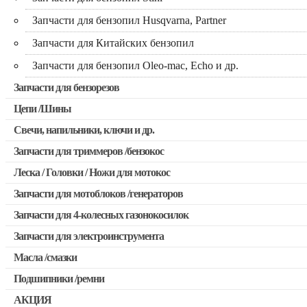
Запчасти для бензопил Husqvarna, Partner
Запчасти для Китайских бензопил
Запчасти для бензопил Oleo-mac, Echo и др.
Запчасти для бензорезов
Цепи /Шины
Свечи, напильники, ключи и др.
Запчасти для триммеров /бензокос
Леска / Головки / Ножи для мотокос
Запчасти для Китайских триммеров
Запчасти для мотоблоков /генераторов
Запчасти для мотокос Stihl /Husqvarna /Oleo-mac /Echo и др
Запчасти для 4-колесных газонокосилок
Запчасти для электроинструмента
Масла /смазки
Двигатели, редукторы для шуруповертов
Подшипники /ремни
Патроны для шуруповертов / перфораторов
АКЦИЯ
Выключатели, переключатели