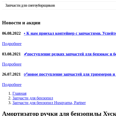
Запчасти для снегоуборщиков
Скидка 50%
Запчасти для перфораторов и отбойных молотков
Запчасти для УШМ (болгарок)
Новости и акции
Запчасти для электроинструмента другие
Конденсаторы
06.08.2022
• К нам приехал контейнер с запчастями. Успейт
Якоря, статоры
Подробнее
Аккумуляторы, зарядные устройства
03.08.2021
✔поступление редких запчастей для бензокос и б
Щётки, щёточные узлы
Подробнее
Ремни для электроинструмента
26.07.2021
✅новое поступление запчастей для триммеров и
Подробнее
Главная
Запчасти для бензопил
Запчасти для бензопил Husqvarna, Partner
Амортизатор ручки для бензопилы Хускв